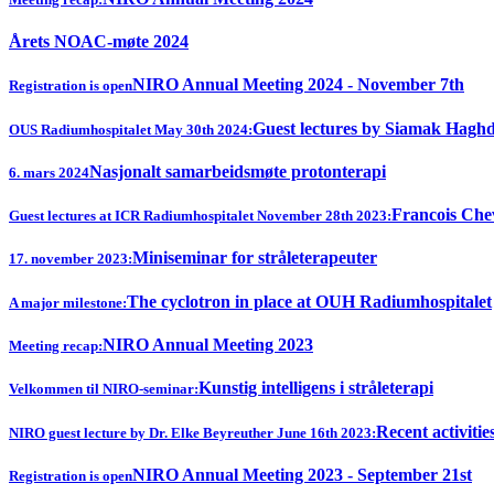
Årets NOAC-møte 2024
NIRO Annual Meeting 2024 - November 7th
Registration is open
Guest lectures by Siamak Hagh
OUS Radiumhospitalet May 30th 2024:
Nasjonalt samarbeidsmøte protonterapi
6. mars 2024
Francois Chev
Guest lectures at ICR Radiumhospitalet November 28th 2023:
Miniseminar for stråleterapeuter
17. november 2023:
The cyclotron in place at OUH Radiumhospitalet
A major milestone:
NIRO Annual Meeting 2023
Meeting recap:
Kunstig intelligens i stråleterapi
Velkommen til NIRO-seminar:
Recent activitie
NIRO guest lecture by Dr. Elke Beyreuther June 16th 2023:
NIRO Annual Meeting 2023 - September 21st
Registration is open