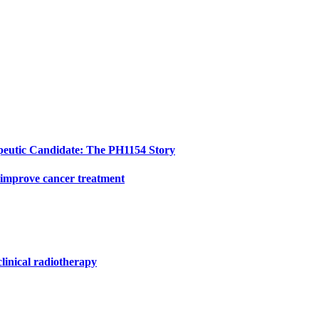
peutic Candidate: The PH1154 Story
 improve cancer treatment
clinical radiotherapy