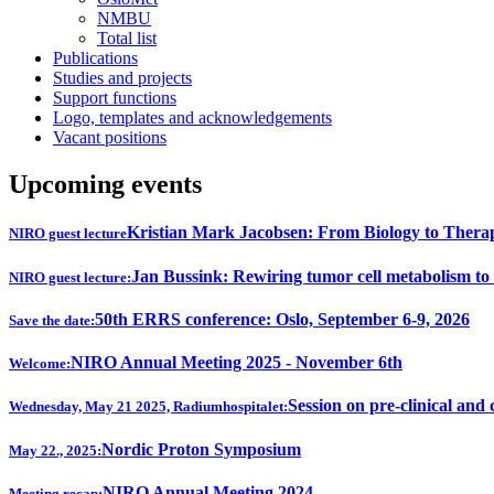
NMBU
Total list
Publications
Studies and projects
Support functions
Logo, templates and acknowledgements
Vacant positions
Upcoming events
Kristian Mark Jacobsen: From Biology to Thera
NIRO guest lecture
Jan Bussink: Rewiring tumor cell metabolism to
NIRO guest lecture:
50th ERRS conference: Oslo, September 6-9, 2026
Save the date:
NIRO Annual Meeting 2025 - November 6th
Welcome:
Session on pre-clinical and 
Wednesday, May 21 2025, Radiumhospitalet:
Nordic Proton Symposium
May 22., 2025:
NIRO Annual Meeting 2024
Meeting recap: