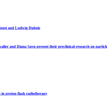
doost and Ludwig Dubois
alier and Diana Savu present their preclinical research on parti
s in proton flash radiotherapy