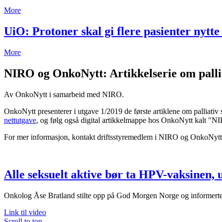
More
UiO: Protoner skal gi flere pasienter nytt
More
NIRO og OnkoNytt: Artikkelserie om palli
Av OnkoNytt i samarbeid med NIRO.
OnkoNytt presenterer i utgave 1/2019 de første artiklene om palliativ
nettutgave
, og følg også digital artikkelmappe hos OnkoNytt kalt "NIRO
For mer informasjon, kontakt driftsstyremedlem i NIRO og OnkoNytt
Alle seksuelt aktive bør ta HPV-vaksinen, 
Onkolog Åse Bratland stilte opp på God Morgen Norge og informert
Link til video
Scroll to top