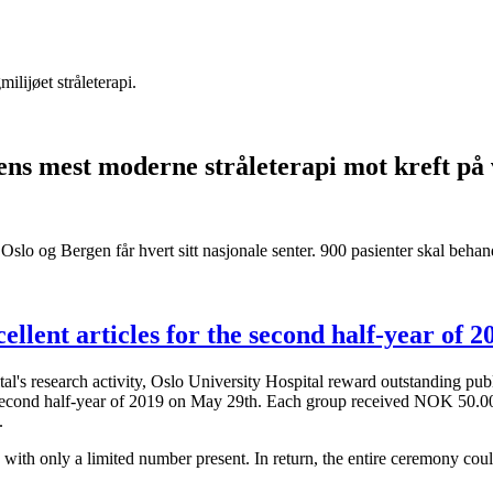
ilijøet stråleterapi.
ns mest moderne stråleterapi mot kreft på v
lo og Bergen får hvert sitt nasjonale senter. 900 pasienter skal behandle
llent articles for the second half-year of 2
ital's research activity, Oslo University Hospital reward outstanding pub
 second half-year of 2019 on May 29th. Each group received NOK 50.000
.
ith only a limited number present. In return, the entire ceremony cou