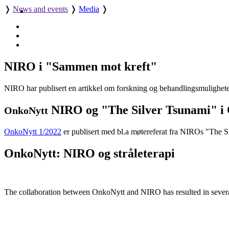
❭
News and events
❭
Media
❭
NIRO i "Sammen mot kreft"
NIRO har publisert en artikkel om forskning og behandlingsmuligheter
NIRO og "The Silver Tsunami" i 
OnkoNytt
OnkoNytt 1/2022
er publisert med bl.a møtereferat fra NIROs "The Sil
OnkoNytt: NIRO og stråleterapi
The collaboration between OnkoNytt and NIRO has resulted in several ar