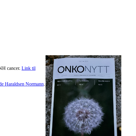
 ØNH cancer.
Link til
de Haraldsen Normann
.