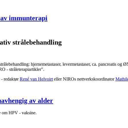
e av immunterapi
ativ strålebehandling
 strålebehandling: hjernemetastaser, levermetastaser, ca. pancreatis og
 - stråleterapiartikler".
 - redaktør
René van Helvoirt
eller NIROs nettverkskoordinator
Mathil
uavhengig av alder
e om HPV - vaksine.