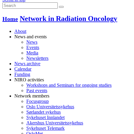
Network in Radiation Oncology
Home
About
News and events
News
Events
Media
Newsletters
News archive
Calendar
Funding
NIRO activities
Workshops and Seminars for ongoing studies
Past events
Network members
Focusgroup
Oslo Universitetssykehus
Sørlandet sykehus
Sykehuset Innlandet
Akershus Universitetssykehus
Sykehuset Telemark
OsloMet